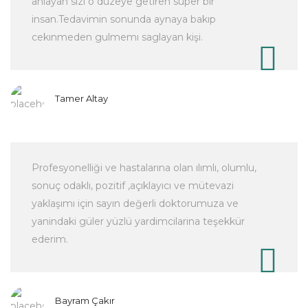
anlayan sizi o düzeye getiren süper bir
insan.Tedavimin sonunda aynaya bakıp
cekınmeden gulmemı saglayan kişi.
Tamer Altay
Profesyonelliği ve hastalarına olan ılımlı, olumlu,
sonuç odaklı, pozitif ,açıklayıcı ve mütevazi
yaklaşımı için sayın değerli doktorumuza ve
yanindaki güler yüzlü yardimcilarina teşekkür
ederim.
Bayram Çakır